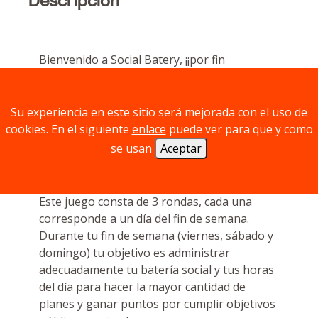
Descripción
Bienvenido a Social Batery, ¡¡por fin
terminaste tu semana laboral!! El fin de
semana comienza y estás list@ para
comenzar a hacer planes para aprovechar
Su experiencia en este sitio será mejorada con el uso de
estos tres días al máximo con tu familia,
cookies. En el siguiente
enlace
puede ver para que y como
amigos y también con tus planes en solitario.
se usan
Aceptar
Este juego consta de 3 rondas, cada una
corresponde a un día del fin de semana.
Durante tu fin de semana (viernes, sábado y
domingo) tu objetivo es administrar
adecuadamente tu batería social y tus horas
del día para hacer la mayor cantidad de
planes y ganar puntos por cumplir objetivos