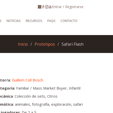
Entrar / Registrarse
S
NOTICIAS
RECURSOS
FAQS
CONTACTO
Inicio
Prototipos
Safari Flash
tor/a
:
Guillem Coll Bosch
tegoría
: Familiar / Mass Market Buyer, Infantil
cánica
: Colección de sets, Otros
mática
: animales, fotografía, exploración, safari
 jugadores
: De 2 a 5