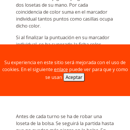
dos losetas de su mano. Por cada
coincidencia de color suma en el marcador
individual tantos puntos como casillas ocupa
dicho color.
Si al finalizar la puntuación en su marcador
individual, se ha superado la ficha color
madera que marca la “meta” se puntuará en
el marcador principal los puntos del color
Su experiencia en este sitio será mejorada con el uso de
que menos avanzado esté en ese momento.
cookies. En el siguiente
enlace
puede ver para que y como
Cada jugador deberá tener cuidado de
se usan
Aceptar
puntuar todos los colores de una forma
equilibrada si lo que quiere es ganar la
partida.
Antes de cada turno se ha de robar una
loseta de la bolsa. Se seguirá la partida hasta