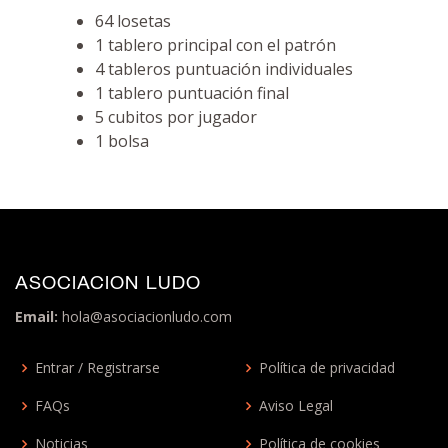
64 losetas
1 tablero principal con el patrón
4 tableros puntuación individuales
1 tablero puntuación final
5 cubitos por jugador
1 bolsa
ASOCIACION LUDO
Email:
hola@asociacionludo.com
Entrar / Registrarse
Política de privacidad
FAQs
Aviso Legal
Noticias
Política de cookies