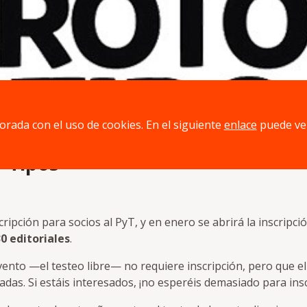
jorada con el uso de cookies. En el siguiente
enlace
puede ve
y Tipos
cripción para socios al PyT, y en enero se abrirá la inscri
30 editoriales
.
evento —el testeo libre— no requiere inscripción, pero que e
tadas. Si estáis interesados, ¡no esperéis demasiado para insc