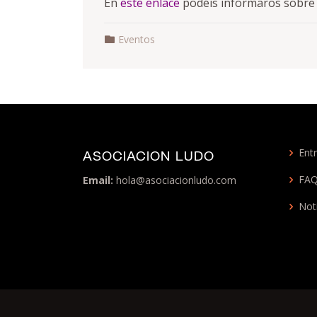
En
este enlace
podéis informaros sobre el
Eventos
Entr
ASOCIACION LUDO
FA
Email:
hola@asociacionludo.com
Not