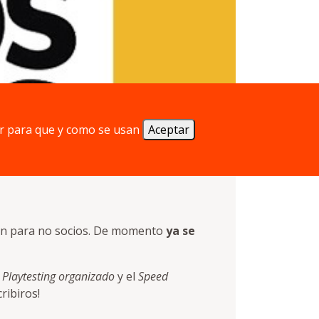
r para que y como se usan
Aceptar
pción para no socios. De momento
ya se
l
Playtesting organizado
y el
Speed
ribiros!