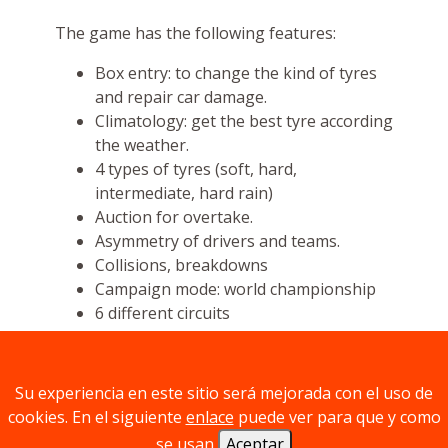
The game has the following features:
Box entry: to change the kind of tyres
and repair car damage.
Climatology: get the best tyre according
the weather.
4 types of tyres (soft, hard,
intermediate, hard rain)
Auction for overtake.
Asymmetry of drivers and teams.
Collisions, breakdowns
Campaign mode: world championship
6 different circuits
Each race lasts 8 or 12 laps. In each race you
have to choose which kind of tyres you use.
Su experiencia en este sitio será mejorada con el uso de
Your strategy during the race is crucial:
cookies. En el siguiente
enlace
puede ver para que y como
When to overtake: Overtake it's not an
se usan
Aceptar