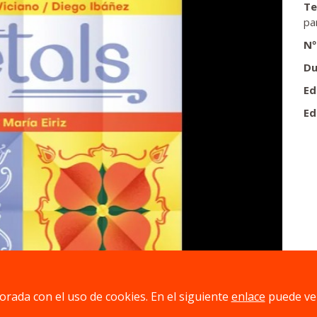
Te
pa
Nº
Du
Ed
Ed
jorada con el uso de cookies. En el siguiente
enlace
puede ve