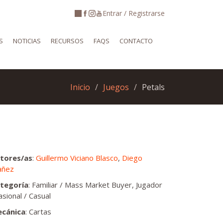
Entrar / Registrarse
S
NOTICIAS
RECURSOS
FAQS
CONTACTO
Inicio
Juegos
Petals
tores/as
:
Guillermo Viciano Blasco
,
Diego
añez
tegoría
: Familiar / Mass Market Buyer, Jugador
asional / Casual
cánica
: Cartas