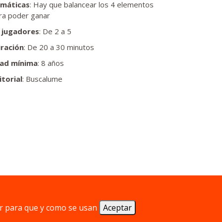
máticas
: Hay que balancear los 4 elementos
ra poder ganar
 jugadores
: De 2 a 5
ración
: De 20 a 30 minutos
ad mínima
: 8 años
itorial
: Buscalume
r para que y como se usan
Aceptar