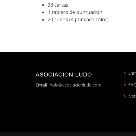
38 cartas
1 tablero de puntuación
20 cubos (4 por cada color)
Entr
ASOCIACION LUDO
FA
Email:
hola@asociacionludo.com
Not