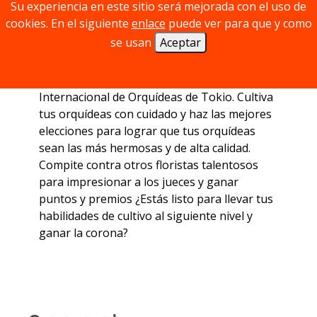
Su experiencia en este sitio será mejorada con el uso de
cookies. En el siguiente
enlace
puede ver para que y como
se usan
Aceptar
Bienvenido al hermoso y colorido mundo de
las orquídeas. Eres un florista apasionado
que busca el reconocimiento en el Concurso
Internacional de Orquídeas de Tokio. Cultiva
tus orquídeas con cuidado y haz las mejores
elecciones para lograr que tus orquídeas
sean las más hermosas y de alta calidad.
Compite contra otros floristas talentosos
para impresionar a los jueces y ganar
puntos y premios ¿Estás listo para llevar tus
habilidades de cultivo al siguiente nivel y
ganar la corona?