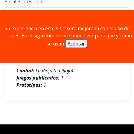
Perfil Profesional
Su experiencia en este sitio será mejorada con el uso de
cookies. En el siguiente
enlace
puede ver para que y como
se usan
Aceptar
José Ramón Palacios Castro
Autoría
Ciudad:
La Rioja (La Rioja)
Juegos publicados:
1
Prototipos:
1